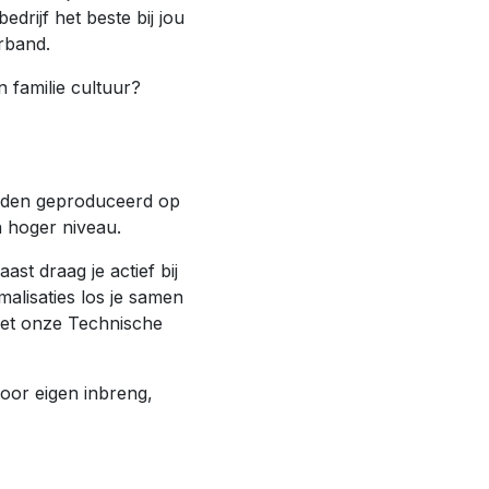
rijf het beste bij jou
erband.
 familie cultuur?
worden geproduceerd op
n hoger niveau.
st draag je actief bij
malisaties los je samen
met onze Technische
oor eigen inbreng,