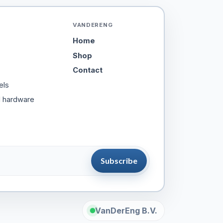
VANDERENG
Home
Shop
Contact
els
d hardware
Subscribe
VanDerEng B.V.