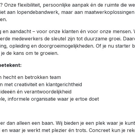
 Onze flexibiliteit, persoonlijke aanpak én de ruimte die w
k je niet aan lopendebandwerk, maar aan maatwerkoplossin
en.
 en aandacht – voor onze klanten én voor onze mensen. 
erde medewerkers de sleutel zijn tot duurzame groei. Daar
ing, opleiding en doorgroeimogelijkheden. Of je nu starter b
g je de kans om te groeien.
betekent:
 hecht en betrokken team
met creativiteit en klantgerichtheid
ideeën én verantwoordelijkheid
le, informele organisatie waar je ertoe doet
eer dan alleen een baan. Wij bieden je een plek waar je kun
en waar je werkt met plezier én trots. Concreet kun je re