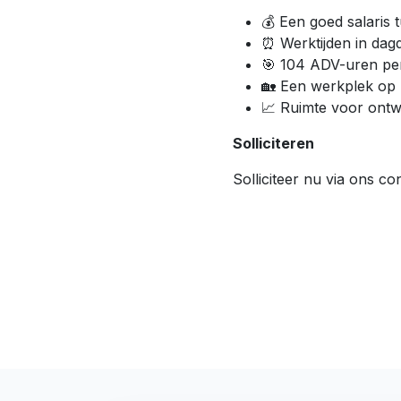
💰 Een goed salaris 
⏰ Werktijden in dagd
🎯 104 ADV-uren per 
🏡 Een werkplek op 
📈 Ruimte voor ontwi
Solliciteren
Solliciteer nu via ons co