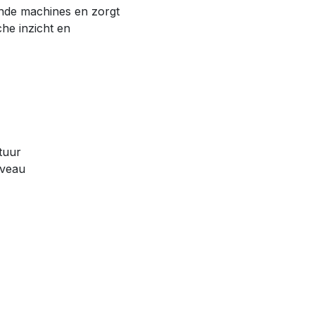
lende machines en zorgt
he inzicht en
tuur
iveau