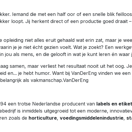
ker. Iemand die met een half oor of een snelle blik feilloo
ker loopt. Jij herkent direct of een productie goed draait – z
e opleiding niet alles eruit gehaald wat erin zat, maar je wee
waarin je je niet écht gezien voelt. Wat je zoekt? Een werkge
 in jou als mens, en die gelooft in wat je kunt leren én waar 
raag samen, maar verliest het resultaat nooit uit het oog. J
id en... je hebt humor. Want bij VanDerEng vinden we een 
o belangrijk als vakmanschap.VanDerEng
1894 een trotse Nederlandse producent van
labels en etike
iebedrijf is inmiddels uitgegroeid tot een moderne, innovatiev
ren zoals de
horticulture
,
voedingsmiddelenindustrie
,
st