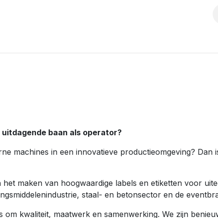
s
Solutions
Products
Shop
Jobs
Over ons
n uitdagende baan als operator?
rne machines in een innovatieve productieomgeving? Dan 
 in het maken van hoogwaardige labels en etiketten voor ui
ngsmiddelenindustrie, staal- en betonsector en de eventbr
les om kwaliteit, maatwerk en samenwerking. We zijn benie