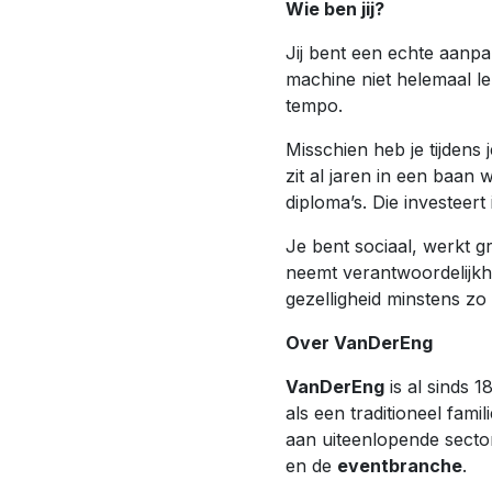
Wie ben jij?
Jij bent een echte aanpak
machine niet helemaal lek
tempo.
Misschien heb je tijdens j
zit al jaren in een baan 
diploma’s. Die investeert
Je bent sociaal, werkt g
neemt verantwoordelijkhe
gezelligheid minstens z
Over VanDerEng
VanDerEng
is al sinds 
als een traditioneel famil
aan uiteenlopende secto
en de
eventbranche
.