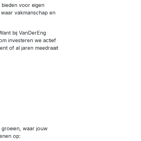
e bieden voor eigen
gen waar vakmanschap en
Want bij VanDerEng
om investeren we actief
ent of al jaren meedraait
t groeien, waar jouw
kenen op: