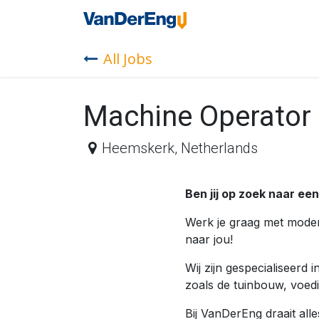
Skip to Content
Home
Industrie
All Jobs
Machine Operator
Heemskerk
,
Netherlands
Ben jij op zoek naar ee
Werk je graag met mode
naar jou!
Wij zijn gespecialiseerd
zoals de tuinbouw, voedi
Bij VanDerEng draait al