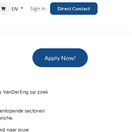
Sign in
EN
Direct Con​​tac​​​​​​​​t
Apply Now!
is VanDerEng op zoek
teenlopende sectoren
anche.
uwd naar jouw