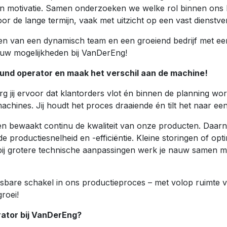
n motivatie. Samen onderzoeken we welke rol binnen ons bed
voor de lange termijn, vaak met uitzicht op een vast dienstv
en van een dynamisch team en een groeiend bedrijf met een
uw mogelijkheden bij VanDerEng!
und operator en maak het verschil aan de machine!
zorg jij ervoor dat klantorders vlot én binnen de planning 
chines. Jij houdt het proces draaiende én tilt het naar ee
en bewaakt continu de kwaliteit van onze producten. Daarnaa
 productiesnelheid en -efficiëntie. Kleine storingen of opti
 bij grotere technische aanpassingen werk je nauw samen 
isbare schakel in ons productieproces – met volop ruimte v
roei!
rator bij VanDerEng?