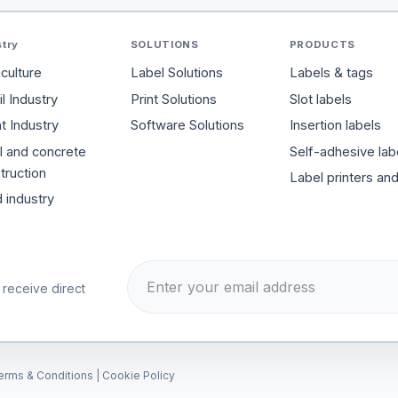
stry
SOLUTIONS
PRODUCTS
iculture
Label Solutions
Labels & tags
l Industry
Print Solutions
Slot labels
t Industry
Software Solutions
Insertion labels
l and concrete
Self-adhesive lab
truction
Label printers an
 industry
 receive direct
erms & Conditions
|
Cookie Policy