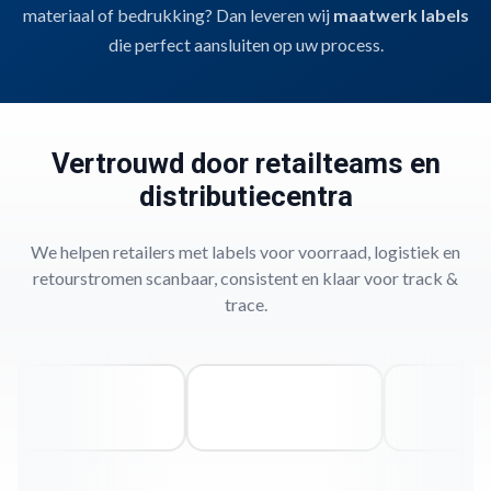
Voor pallets, verpakkingen of dozen.
Thermotransfergeschikt
, geschikt
materiaal of bedrukking? Dan leveren wij
maatwerk labels
barcodes, batchcodes en procesinformatie.
voor barcodes, houdbaarheidsdata of productinfo.
Snel te verwerken
,
die perfect aansluiten op uw process.
handmatig of automatisch.
Vertrouwd door retailteams en
distributiecentra
We helpen retailers met labels voor voorraad, logistiek en
retourstromen scanbaar, consistent en klaar voor track &
trace.