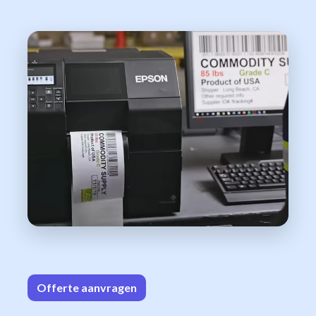
Offerte aa
n​​vrag​​e
n