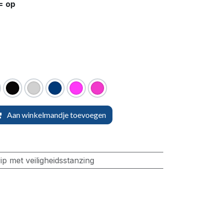
= op
Aan winkelmandje toevoegen
ip met veiligheidsstanzing