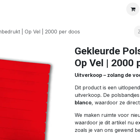
Solutions
Products
Shop
Vacatures
Over ons
bedrukt | Op Vel | 2000 per doos
Gekleurde Pol
Op Vel | 2000 
Uitverkoop – zolang de vo
Dit product is een uitlope
uitverkoop. De polsbandjes
blanco
, waardoor ze direct
We maken ruimte voor nieu
waardoor je dit artikel nu ex
zoals je van ons gewend be