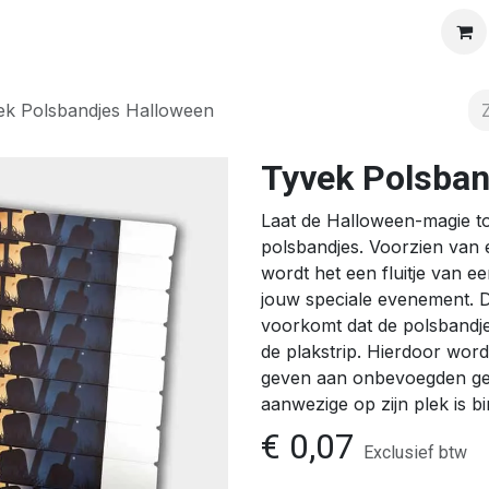
Solutions
Products
Shop
Vacatures
Over ons
ek Polsbandjes Halloween
Tyvek Polsban
Laat de Halloween-magie t
polsbandjes. Voorzien van 
wordt het een fluitje van e
jouw speciale evenement. De
voorkomt dat de polsbandj
de plakstrip. Hierdoor wor
geven aan onbevoegden gest
aanwezige op zijn plek is 
€
0,07
Exclusief btw