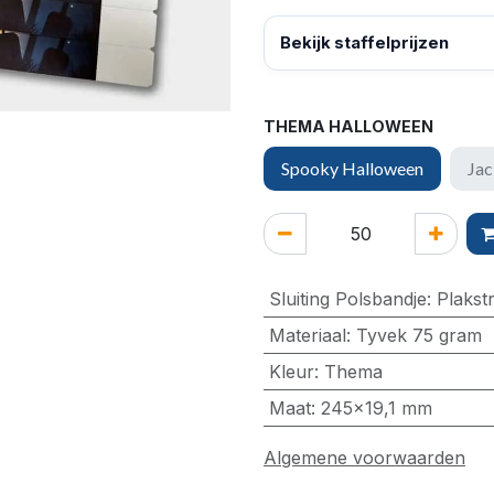
Bekijk staffelprijzen
THEMA HALLOWEEN
Spooky Halloween
Jac
Sluiting Polsbandje
:
Plakstr
Materiaal
:
Tyvek 75 gram
Kleur
:
Thema
Maat
:
245x19,1 mm
Algemene voorwaarden