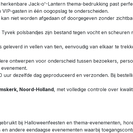
herkenbare Jack-o'-Lantern thema-bedrukking past perfec
 VIP-gasten in één oogopslag te onderscheiden.
 kan niet worden afgedaan of doorgegeven zonder zichtbar
Tyvek polsbandjes zijn bestand tegen vocht en scheuren nie
s geleverd in vellen van tien, eenvoudig van elkaar te trek
re ontwerpen voor onderscheid tussen bezoekers, personee
w evenement.
:00 uur dezelfde dag geproduceerd en verzonden. Bij bestel
emskerk, Noord-Holland
, met volledige controle over kwalite
ebruikt bij Halloweenfeesten en thema-evenementen, hore
s en andere eendaagse evenementen waarbij toegangscontro