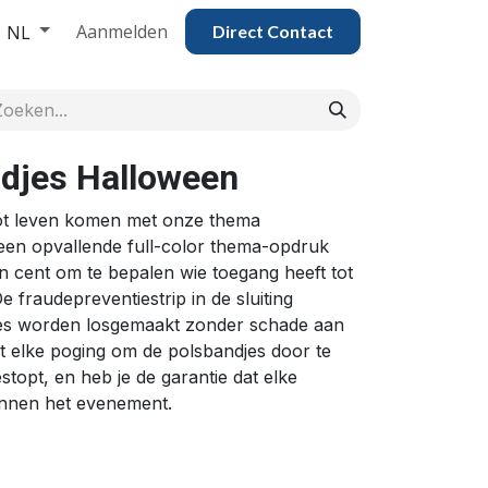
Aanmelden
NL
Direct Contac​​​​​​​​t
djes Halloween
ot leven komen met onze thema
een opvallende full-color thema-opdruk
en cent om te bepalen wie toegang heeft tot
 fraudepreventiestrip in de sluiting
es worden losgemaakt zonder schade aan
dt elke poging om de polsbandjes door te
opt, en heb je de garantie dat elke
binnen het evenement.