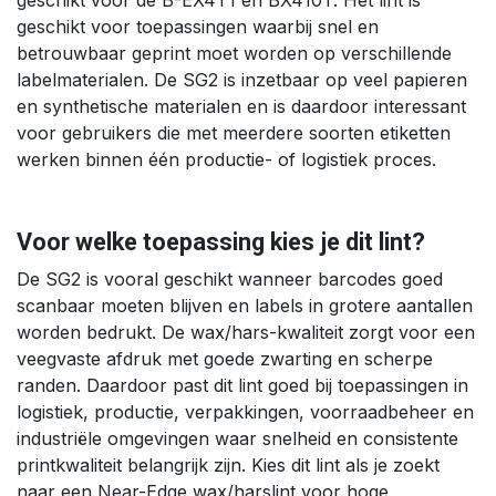
geschikt voor de B-EX4T1 en BX410T. Het lint is
geschikt voor toepassingen waarbij snel en
betrouwbaar geprint moet worden op verschillende
labelmaterialen. De SG2 is inzetbaar op veel papieren
en synthetische materialen en is daardoor interessant
voor gebruikers die met meerdere soorten etiketten
werken binnen één productie- of logistiek proces.
Voor welke toepassing kies je dit lint?
De SG2 is vooral geschikt wanneer barcodes goed
scanbaar moeten blijven en labels in grotere aantallen
worden bedrukt. De wax/hars-kwaliteit zorgt voor een
veegvaste afdruk met goede zwarting en scherpe
randen. Daardoor past dit lint goed bij toepassingen in
logistiek, productie, verpakkingen, voorraadbeheer en
industriële omgevingen waar snelheid en consistente
printkwaliteit belangrijk zijn. Kies dit lint als je zoekt
naar een Near-Edge wax/harslint voor hoge