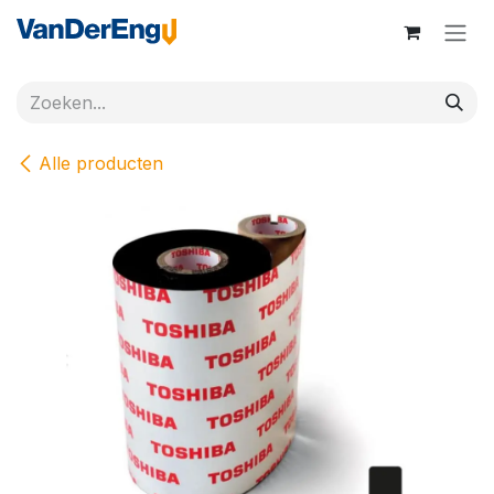
Overslaan naar inhoud
Alle producten