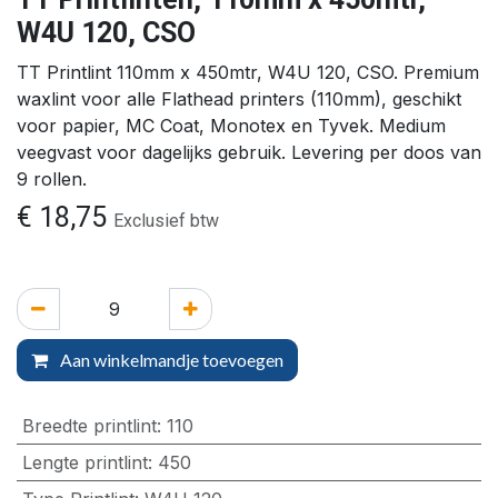
W4U 120, CSO
TT Printlint 110mm x 450mtr, W4U 120, CSO. Premium
waxlint voor alle Flathead printers (110mm), geschikt
voor papier, MC Coat, Monotex en Tyvek. Medium
veegvast voor dagelijks gebruik. Levering per doos van
9 rollen.
€
18,75
Exclusief btw
Aan winkelmandje toevoegen
Breedte printlint
:
110
Lengte printlint
:
450