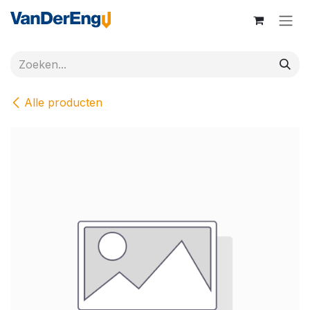
Overslaan naar inhoud
Alle producten