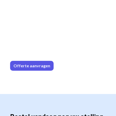
Offerte aa
n​​vrag​​e
n