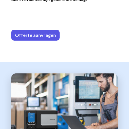
Offerte aa
n​​vrag​​e
n