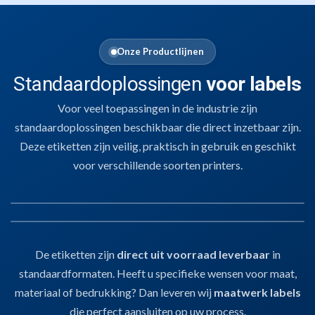
Onze Productlijnen
Standaardoplossingen
voor labels
Voor veel toepassingen in de industrie zijn
standaardoplossingen beschikbaar die direct inzetbaar zijn.
Deze etiketten zijn veilig, praktisch in gebruik en geschikt
voor verschillende soorten printers.
01
SLEUFETIKETTEN
02
LABELS EN ETIKETTEN
De etiketten zijn
direct uit voorraad leverbaar
in
Sleufetiketten
Voor het labelen van kratten, karren of E2-dragers.
Stevig, zonder lijm,
standaardformaten. Heeft u specifieke wensen voor maat,
Labels en Etiketten
en hygiënisch inzetbaar.
Bedrukbaar met thermotransferprinters
voor
Voor pallets, verpakkingen of dozen.
Thermotransfergeschikt
, geschikt
materiaal of bedrukking? Dan leveren wij
maatwerk labels
barcodes, batchcodes en procesinformatie.
voor barcodes, houdbaarheidsdata of productinfo.
Snel te verwerken
,
die perfect aansluiten op uw process.
handmatig of automatisch.