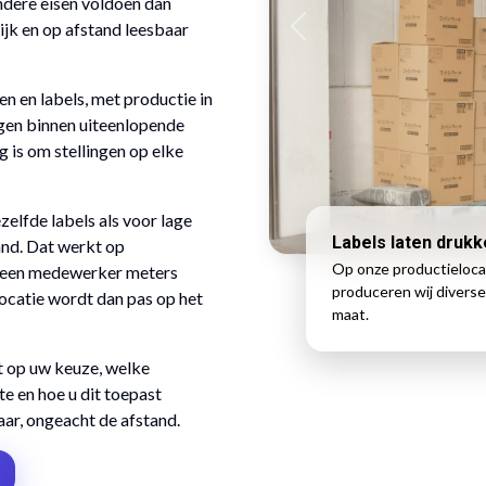
dere eisen voldoen dan
ijk en op afstand leesbaar
en en labels, met productie in
ngen binnen uiteenlopende
g is om stellingen op elke
zelfde labels als voor lage
Labels laten druk
and. Dat werkt op
Op onze productieloca
 een medewerker meters
produceren wij diverse
 locatie wordt dan pas op het
maat.
t op uw keuze, welke
e en hoe u dit toepast
aar, ongeacht de afstand.