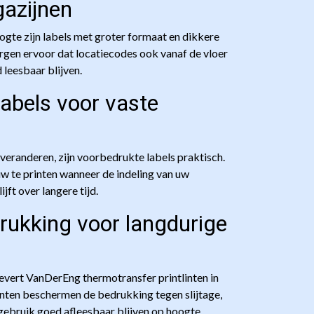
azijnen
ogte zijn labels met groter formaat en dikkere
orgen ervoor dat locatiecodes ook vanaf de vloer
 leesbaar blijven.
abels voor vaste
eranderen, zijn voorbedrukte labels praktisch.
uw te printen wanneer de indeling van uw
ft over langere tijd.
ukking voor langdurige
levert VanDerEng thermotransfer printlinten in
inten beschermen de bedrukking tegen slijtage,
gebruik goed afleesbaar blijven op hoogte.