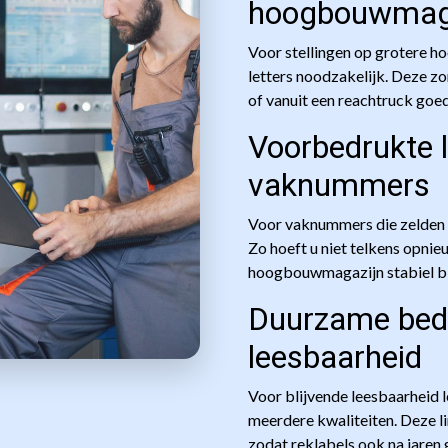
hoogbouwmag
Voor stellingen op grotere ho
letters noodzakelijk. Deze z
of vanuit een reachtruck goed
Voorbedrukte l
vaknummers
Voor vaknummers die zelden v
Zo hoeft u niet telkens opnie
hoogbouwmagazijn stabiel blij
Duurzame bedr
leesbaarheid
Voor blijvende leesbaarheid 
meerdere kwaliteiten. Deze l
zodat reklabels ook na jaren 