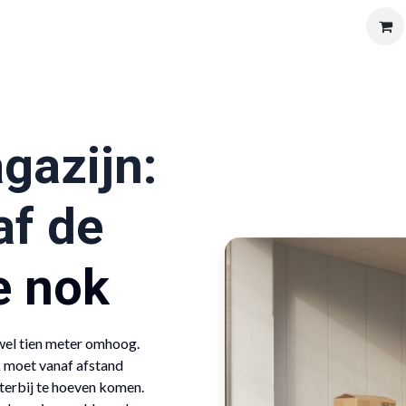
Solutions
Products
Shop
Vacatures
Over ons
gazijn:
af de
de nok
wel tien meter omhoog.
k moet vanaf afstand
hterbij te hoeven komen.