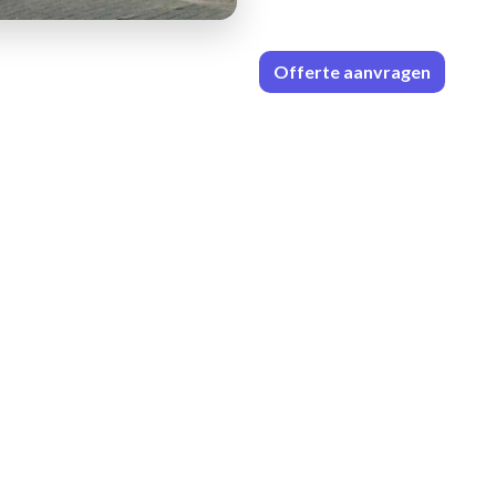
Offerte aa
n​​vrag​​e
n