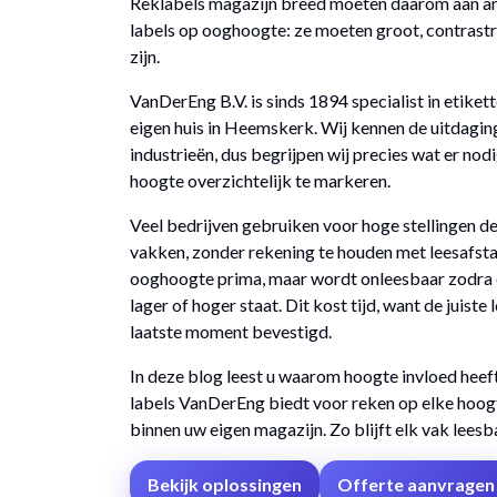
Reklabels magazijn breed moeten daarom aan an
labels op ooghoogte: ze moeten groot, contrastr
zijn.
VanDerEng B.V. is sinds 1894 specialist in etikett
eigen huis in Heemskerk. Wij kennen de uitdagi
industrieën, dus begrijpen wij precies wat er nodi
hoogte overzichtelijk te markeren.
Veel bedrijven gebruiken voor hoge stellingen de
vakken, zonder rekening te houden met leesafst
ooghoogte prima, maar wordt onleesbaar zodra
lager of hoger staat. Dit kost tijd, want de juiste
laatste moment bevestigd.
In deze blog leest u waarom hoogte invloed heef
labels VanDerEng biedt voor reken op elke hoogt
binnen uw eigen magazijn. Zo blijft elk vak leesb
Bekijk oplossingen
Offerte aanvragen