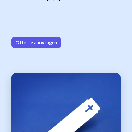
Offerte aa
n​​vrag​​e
n