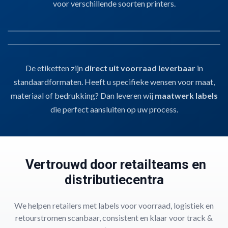
voor verschillende soorten printers.
01
SLEUFETIKETTEN
02
LABELS EN ETIKETTEN
De etiketten zijn
direct uit voorraad leverbaar
in
Sleufetiketten
Voor het labelen van kratten, karren of E2-dragers.
Stevig, zonder lijm,
standaardformaten. Heeft u specifieke wensen voor maat,
Labels en Etiketten
en hygiënisch inzetbaar.
Bedrukbaar met thermotransferprinters
voor
Voor pallets, verpakkingen of dozen.
Thermotransfergeschikt
, geschikt
materiaal of bedrukking? Dan leveren wij
maatwerk labels
barcodes, batchcodes en procesinformatie.
voor barcodes, houdbaarheidsdata of productinfo.
Snel te verwerken
,
die perfect aansluiten op uw process.
handmatig of automatisch.
Vertrouwd door retailteams en
distributiecentra
We helpen retailers met labels voor voorraad, logistiek en
retourstromen scanbaar, consistent en klaar voor track &