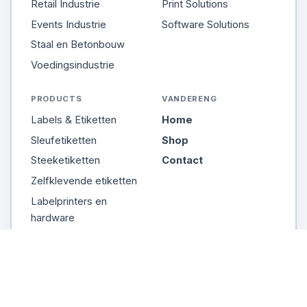
Retail Industrie
Print Solutions
Events Industrie
Software Solutions
Staal en Betonbouw
Voedingsindustrie
PRODUCTS
VANDERENG
Labels & Etiketten
Home
Sleufetiketten
Shop
Steeketiketten
Contact
Zelfklevende etiketten
Labelprinters en
hardware
Blijf op de hoogte
Mis het niet! Meld je aan voor de nieuwsbrief en
ontvang direct updates