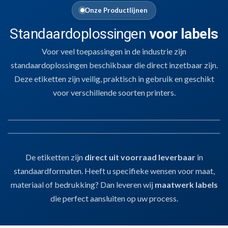
Onze Productlijnen
Standaardoplossingen
voor labels
Voor veel toepassingen in de industrie zijn
standaardoplossingen beschikbaar die direct inzetbaar zijn.
Deze etiketten zijn veilig, praktisch in gebruik en geschikt
voor verschillende soorten printers.
01
SLEUFETIKETTEN
02
LABELS EN ETIKETTEN
De etiketten zijn
direct uit voorraad leverbaar
in
Sleufetiketten
Voor het labelen van kratten, karren of E2-dragers.
Stevig, zonder lijm,
standaardformaten. Heeft u specifieke wensen voor maat,
Labels en Etiketten
en hygiënisch inzetbaar.
Bedrukbaar met thermotransferprinters
voor
Voor pallets, verpakkingen of dozen.
Thermotransfergeschikt
, geschikt
materiaal of bedrukking? Dan leveren wij
maatwerk labels
barcodes, batchcodes en procesinformatie.
voor barcodes, houdbaarheidsdata of productinfo.
Snel te verwerken
,
die perfect aansluiten op uw process.
handmatig of automatisch.