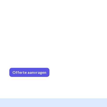
Offerte aa
n​​vrag​​e
n