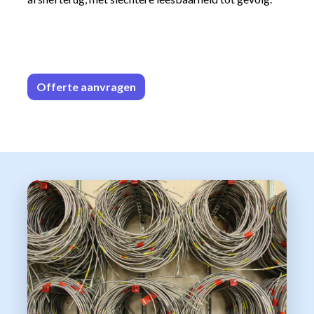
Offerte aa
n​​vrag​​e
n