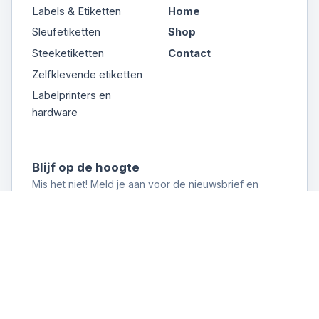
Labels & Etiketten
Home
Sleufetiketten
Shop
Steeketiketten
Contact
Zelfklevende etiketten
Labelprinters en
hardware
Blijf op de hoogte
Mis het niet! Meld je aan voor de nieuwsbrief en
ontvang direct updates
Inschrijven
Copyright © 2026 VanDerEng B.V. Alle rechten voorbehouden.
Algemene voorwaarden
|
Cookiebeleid