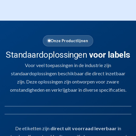
Onze Productlijnen
Standaardoplossingen
voor labels
Voor veel toepassingen in de industrie zijn
standaardoplossingen beschikbaar die direct inzetbaar
zijn. Deze oplossingen zijn ontworpen voor zware
omstandigheden en verkrijgbaar in diverse specificaties.
01
SLEUFETIKETTEN
02
LABELS EN ETIKETTEN
De etiketten zijn
direct uit voorraad leverbaar
in
Sleufetiketten
Voor het labelen van kratten, karren of E2-dragers.
Stevig, zonder lijm,