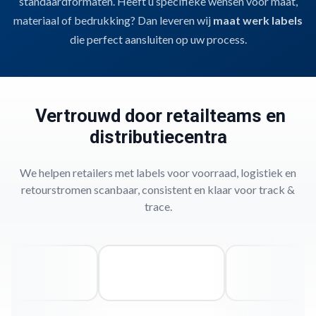
standaardformaten. Heeft u specifieke wensen voor maat,
Labels en Etiketten
en hygiënisch inzetbaar.
Bedrukbaar met thermotransferprinters
voor
Voor pallets, verpakkingen of dozen.
Thermotransfergeschikt
, geschikt
materiaal of bedrukking? Dan leveren wij
maat werk labels
barcodes, batchcodes en procesinformatie.
voor barcodes, houdbaarheidsdata of productinfo.
Snel te verwerken
,
die perfect aansluiten op uw process.
handmatig of automatisch.
Vertrouwd door retailteams en
distributiecentra
We helpen retailers met labels voor voorraad, logistiek en
retourstromen scanbaar, consistent en klaar voor track &
trace.