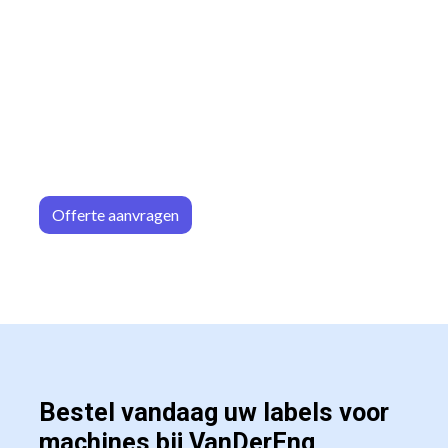
Offerte aa
n​​vrag​​e
n
Bestel vandaag uw labels voor
machines bij VanDerEng