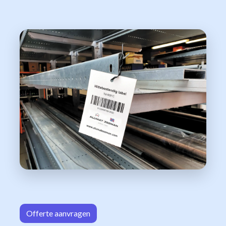
Offerte aa
n​​vrag​​e
n