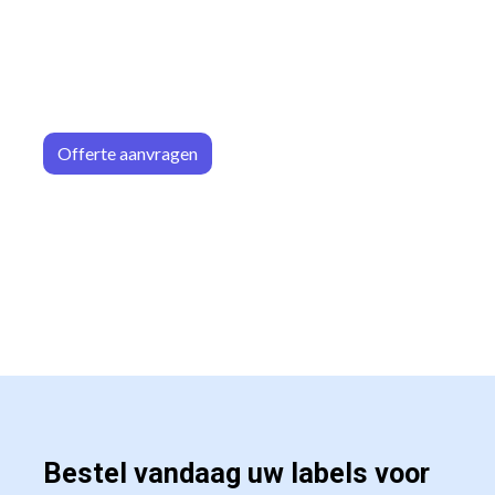
Offerte aa
n​​vrag​​e
n
Bestel vandaag uw labels voor