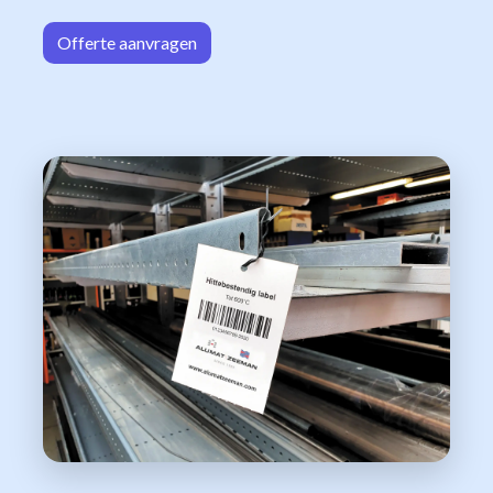
Offerte aa
n​​vrag​​e
n