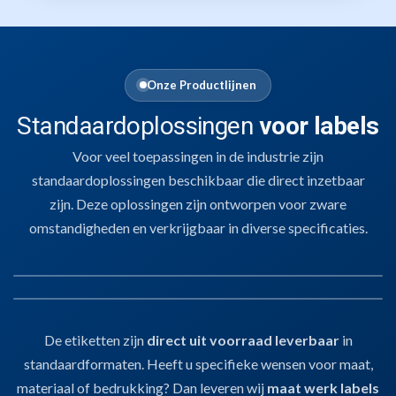
Onze Productlijnen
Standaardoplossingen
voor labels
Voor veel toepassingen in de industrie zijn
standaardoplossingen beschikbaar die direct inzetbaar
zijn. Deze oplossingen zijn ontworpen voor zware
omstandigheden en verkrijgbaar in diverse specificaties.
01
SLEUFETIKETTEN
02
LABELS EN ETIKETTEN
De etiketten zijn
direct uit voorraad leverbaar
in
Sleufetiketten
Voor het labelen van kratten, karren of E2-dragers.
Stevig, zonder lijm,
standaardformaten. Heeft u specifieke wensen voor maat,
Labels en Etiketten
en hygiënisch inzetbaar.
Bedrukbaar met thermotransferprinters
voor
Voor pallets, verpakkingen of dozen.
Thermotransfergeschikt
, geschikt
materiaal of bedrukking? Dan leveren wij
maat werk labels
barcodes, batchcodes en procesinformatie.