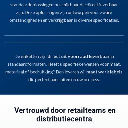
standaardoplossingen beschikbaar die direct inzetbaar
zijn. Deze oplossingen zijn ontworpen voor zware
omstandigheden en verkrijgbaar in diverse specificaties.
01
SLEUFETIKETTEN
02
LABELS EN ETIKETTEN
De etiketten zijn
direct uit voorraad leverbaar
in
Sleufetiketten
Voor het labelen van kratten, karren of E2-dragers.
Stevig, zonder lijm,
standaardformaten. Heeft u specifieke wensen voor maat,
Labels en Etiketten
en hygiënisch inzetbaar.
Bedrukbaar met thermotransferprinters
voor
Voor pallets, verpakkingen of dozen.
Thermotransfergeschikt
, geschikt
materiaal of bedrukking? Dan leveren wij
maat werk labels
barcodes, batchcodes en procesinformatie.
voor barcodes, houdbaarheidsdata of productinfo.
Snel te verwerken
,
die perfect aansluiten op uw process.
handmatig of automatisch.
Vertrouwd door retailteams en
distributiecentra