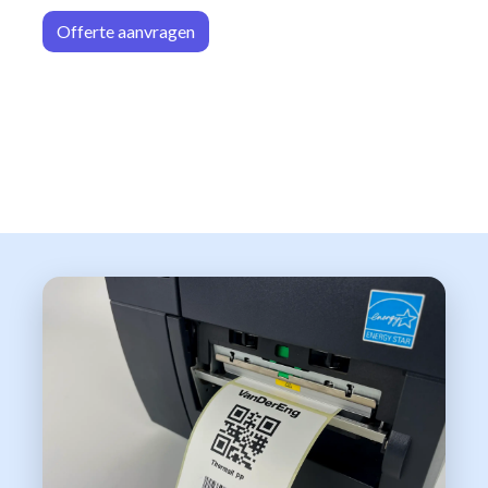
Offerte aa
n​​vrag​​e
n