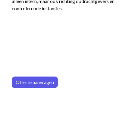
alleen intern, maar ook richting opdrachtgevers en
controlerende instanties.
Offerte aa
n​​vrag​​e
n