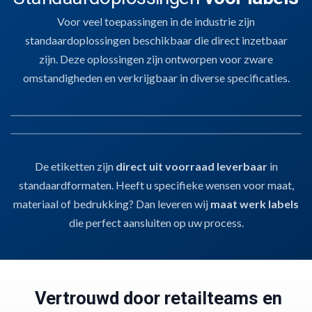
Voor veel toepassingen in de industrie zijn
standaardoplossingen beschikbaar die direct inzetbaar
zijn. Deze oplossingen zijn ontworpen voor zware
omstandigheden en verkrijgbaar in diverse specificaties.
01
SLEUFETIKETTEN
02
LABELS EN ETIKETTEN
De etiketten zijn
direct uit voorraad leverbaar
in
Sleufetiketten
Voor het labelen van kratten, karren of E2-dragers.
Stevig, zonder lijm,
standaardformaten. Heeft u specifieke wensen voor maat,
Labels en Etiketten
en hygiënisch inzetbaar.
Bedrukbaar met thermotransferprinters
voor
Voor pallets, verpakkingen of dozen.
Thermotransfergeschikt
, geschikt
materiaal of bedrukking? Dan leveren wij
maat werk labels
barcodes, batchcodes en procesinformatie.
voor barcodes, houdbaarheidsdata of productinfo.
Snel te verwerken
,
die perfect aansluiten op uw process.
handmatig of automatisch.
Vertrouwd door retailteams en