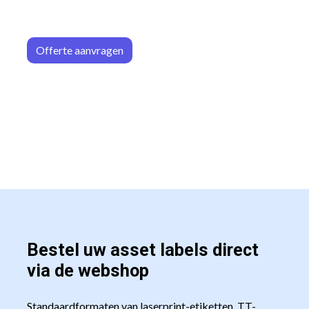
Offerte aa
n​​vrag​​e
n
Bestel uw asset labels direct
via de webshop
Standaardformaten van laserprint-etiketten, TT-