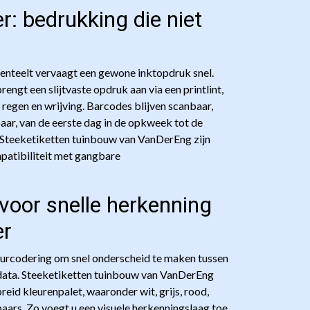
: bedrukking die niet
itenteelt vervaagt een gewone inktopdruk snel.
gt een slijtvaste opdruk aan via een printlint,
regen en wrijving. Barcodes blijven scanbaar,
aar, van de eerste dag in de opkweek tot de
. Steeketiketten tuinbouw van VanDerEng zijn
patibiliteit met gangbare
voor snelle herkenning
er
urcodering om snel onderscheid te maken tussen
rdata. Steeketiketten tuinbouw van VanDerEng
breid kleurenpalet, waaronder wit, grijs, rood,
 paars. Zo voegt u een visuele herkenningslaag toe