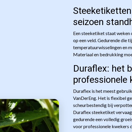
recyclebaar na gebruik en pass
Steeketiketten
bedrijfsvoering, zonder in te le
seizoen stand
Een steeketiket staat weken o
Offerte aa
n​​vrag​​e
n
op een veld. Gedurende die ti
temperatuurwisselingen en me
Materiaal en bedrukking moe
Duraflex: het 
professionele
Duraflex is het meest gebrui
VanDerEng. Het is flexibel ge
scheurbestendig bij verpotten
Duraflex steeketiket vervaagt
gedurende een volledig groe
voor professionele kwekers d