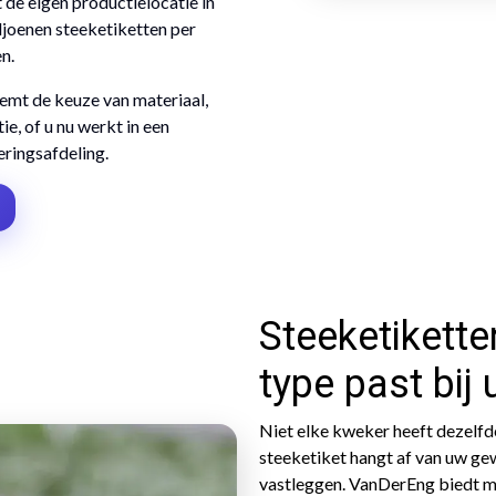
 de eigen productielocatie in
joenen steeketiketten per
n.
emt de keuze van materiaal,
e, of u nu werkt in een
ringsafdeling.
Steeketikette
type past bij
Niet elke kweker heeft dezelfd
steeketiket hangt af van uw gew
vastleggen. VanDerEng biedt m