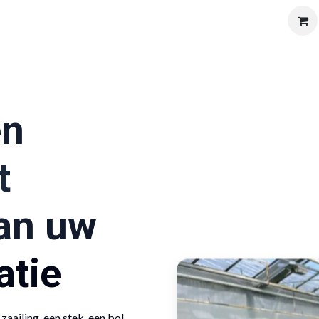
Solutions
Products
Shop
Vacatures
Over ons
en
t
an uw
atie
zaailing, een stek, een bol.