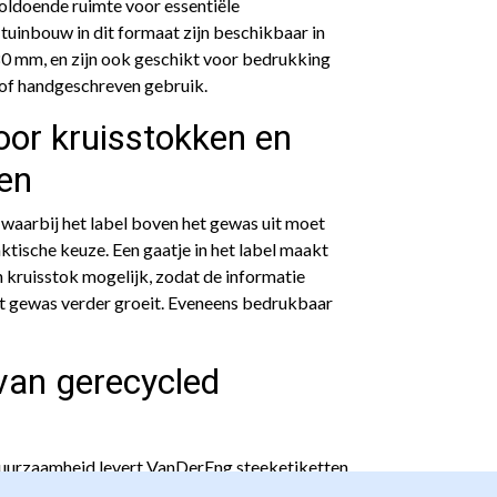
voldoende ruimte voor essentiële
 tuinbouw in dit formaat zijn beschikbaar in
 mm, en zijn ook geschikt voor bedrukking
 of handgeschreven gebruik.
oor kruisstokken en
en
 waarbij het label boven het gewas uit moet
aktische keuze. Een gaatje in het label maakt
 kruisstok mogelijk, zodat de informatie
et gewas verder groeit. Eveneens bedrukbaar
van gerecycled
duurzaamheid levert VanDerEng steeketiketten
kt van 100% gerecycled materiaal. Ze zijn