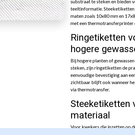
substraat te steken en bieden 
teeltinformatie. Steeketiketten
maten zoals 10x80 mm en 17x80
met een thermotransferprinter
Ringetiketten v
hogere gewass
Bij hogere planten of gewassen
steken, zijn ringetiketten de pr
eenvoudige bevestiging aan een
zichtbaar blijft ook wanneer h
via thermotransfer.
Steeketiketten 
materiaal
Voor kwekers die inzetten op 
tuinbouw van Greencore: gemaa