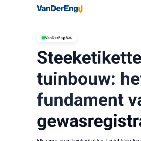
Home
Industries
VanDerEng B.V.
Steeketikett
tuinbouw: he
fundament v
gewasregistr
Elk gewas in uw kwekerij of kas begint klein. Een 