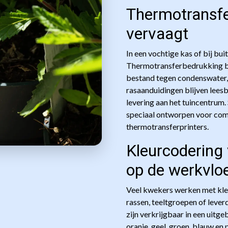
Thermotransfer
vervaagt
In een vochtige kas of bij bu
Thermotransferbedrukking bren
bestand tegen condenswater, 
rasaanduidingen blijven leesb
levering aan het tuincentrum
speciaal ontworpen voor com
thermotransferprinters.
Kleurcodering 
op de werkvlo
Veel kwekers werken met kle
rassen, teeltgroepen of leve
zijn verkrijgbaar in een uitge
oranje, geel, groen, blauw en