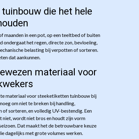
en daarmee binnen een circulaire
 tuinbouw die het hele
veren op kwaliteit of leesbaarheid.
houden
f maanden in een pot, op een teeltbed of buiten
jd ondergaat het regen, directe zon, bevloeiing,
chanische belasting bij verpotten of sorteren.
ten dat aankunnen.
bewezen materiaal voor
 kwekers
kte materiaal voor steeketiketten tuinbouw bij
noeg om niet te breken bij handling,
 of sorteren, en volledig UV-bestendig. Een
 niet, wordt niet bros en houdt zijn vorm
iseizoen. Dat maakt het de betrouwbare keuze
ie dagelijks met grote volumes werken.