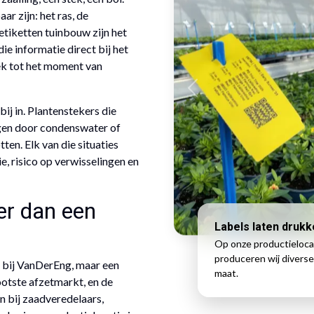
r zijn: het ras, de
tiketten tuinbouw zijn het
 informatie direct bij het
ek tot het moment van
bij in. Plantenstekers die
agen door condenswater of
tten. Elk van die situaties
ie, risico op verwisselingen en
er dan een
Labels laten druk
Op onze productieloca
produceren wij diverse
 bij VanDerEng, maar een
maat.
ootste afzetmarkt, en de
n bij zaadveredelaars,