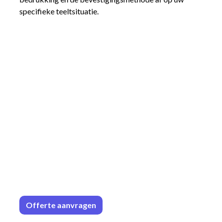
specifieke teeltsituatie.
Offerte aa
n​​vrag​​e
n