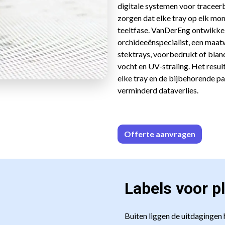
digitale systemen voor traceer
zorgen dat elke tray op elk momen
teeltfase. VanDerEng ontwikkel
orchideeënspecialist, een maat
stektrays, voorbedrukt of blan
vocht en UV-straling. Het resu
elke tray en de bijbehorende par
verminderd dataverlies.
Offerte aa
n​​vrag​​e
n
Labels voor pl
Buiten liggen de uitdagingen h