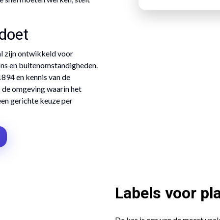
doet
l zijn ontwikkeld voor
ions en buitenomstandigheden.
1894 en kennis van de
p de omgeving waarin het
een gerichte keuze per
Labels voor pl
De kas is een van de meest vee