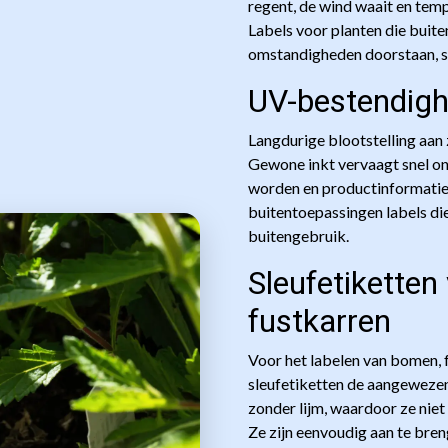
regent, de wind waait en temp
Labels voor planten die buit
omstandigheden doorstaan, s
UV-bestendighe
Langdurige blootstelling aan z
Gewone inkt vervaagt snel o
worden en productinformatie
buitentoepassingen labels die
buitengebruik.
Sleufetikette
fustkarren
Voor het labelen van bomen, fu
sleufetiketten de aangewezen
zonder lijm, waardoor ze niet
Ze zijn eenvoudig aan te bre