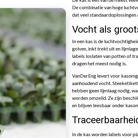
De combinatie van hoge luchtvo
dat veel standaardoplossingen al
Vocht als groot
In een kas is de luchtvochtighe
golven, inkt trekt uit en lijmlag
labels loslaten van potten of tr
dragen het meest nodig is.
VanDerEng levert voor kasomgev
aanhoudend vocht. Steeketikett
hebben geen lijmlaag nodig, w
worden omzeild. Ze zijn beschik
en blijven leesbaar onder kas
Traceerbaarhei
In de kas worden labels voor p