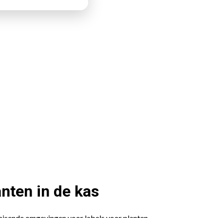
anten in de kas
leisende omgevingen voor labels voor planten.