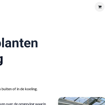
Solutions
Products
Shop
Vacatures
Over ons
planten
g
buiten of in de koeling.
nken over de omgeving waarin