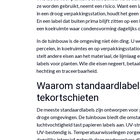
ze worden gebruikt, neemt een risico. Want een l
in een droog verpakkingsstation, houdt het geen 
En een label dat buiten prima blijft zitten op ee
een koelruimte waar condensvorming dagelijks o
In de tuinbouw is de omgeving niet één ding. U we
percelen, in koelruimtes en op verpakkingsstati
stelt andere eisen aan het materiaal, de lijmlaag
labels voor planten. Wie die eisen negeert, betaal
hechting en traceerbaarheid.
Waarom standaardlabel
tekortschieten
De meeste standaardlabels zijn ontworpen voor 
droge omgevingen. De tuinbouw biedt die omst
luchtvochtigheid tast papieren labels aan. UV-str
UV-bestendig is. Temperatuurwisselingen zorgen 
dagelijks intensief gebruik door medewerkers di