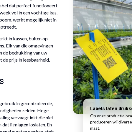
abel dat perfect functioneert
week vol in een vochtige kas.
n boom, werkt mogelijk niet in
ptreedt.
rkt in kassen, buiten op
ons. Elk van die omgevingen
 en de bedrukking van uw
t de prijs in leesbaarheid,
s
gebruik in gecontroleerde,
Labels laten druk
andigheden zelden. Hoge
Op onze productieloca
aling vervaagt inkt die niet
produceren wij diverse
dat lijmlagen loslaten. En
maat.
e snel moeten werken, stelt