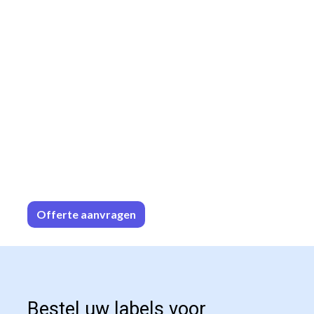
Offerte aa
n​​vrag​​e
n
Bestel uw labels voor