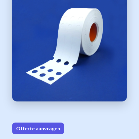
Offerte aa
n​​vrag​​e
n