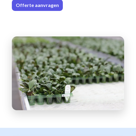
Offerte aa
n​​vrag​​e
n