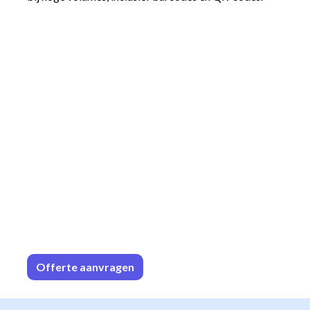
Offerte aa
n​​vrag​​e
n